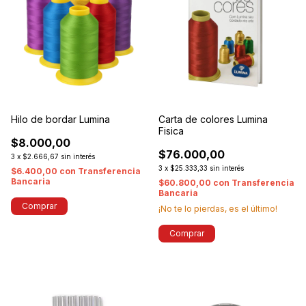
Hilo de bordar Lumina
Carta de colores Lumina
Fisica
$8.000,00
$76.000,00
3
x
$2.666,67
sin interés
3
x
$25.333,33
sin interés
$6.400,00
con
Transferencia
Bancaria
$60.800,00
con
Transferencia
Bancaria
Comprar
¡No te lo pierdas, es el último!