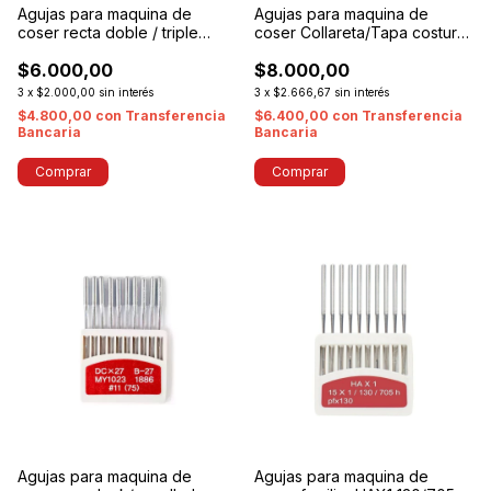
Agujas para maquina de
Agujas para maquina de
coser recta doble / triple
coser Collareta/Tapa costura
arrastre industrial 135X17
industrial UY128
$6.000,00
$8.000,00
3
x
$2.000,00
sin interés
3
x
$2.666,67
sin interés
$4.800,00
con
Transferencia
$6.400,00
con
Transferencia
Bancaria
Bancaria
Comprar
Comprar
Agujas para maquina de
Agujas para maquina de