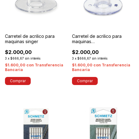
Carretel de acrilico para
Carretel de acrilico para
maquinas singer
maquinas
Brother/Alfa/Janome/Toyota
$2.000,00
$2.000,00
3
x
$666,67
sin interés
3
x
$666,67
sin interés
$1.600,00
con
Transferencia
$1.600,00
con
Transferencia
Bancaria
Bancaria