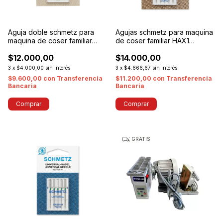
Aguja doble schmetz para
Agujas schmetz para maquina
maquina de coser familiar
de coser familiar HAX1
HAX1
JERSEY
$12.000,00
$14.000,00
3
x
$4.000,00
sin interés
3
x
$4.666,67
sin interés
$9.600,00
con
Transferencia
$11.200,00
con
Transferencia
Bancaria
Bancaria
Comprar
Comprar
GRATIS