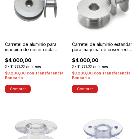
Carretel de aluminio para
Carretel de aluminio estandar
maquina de coser recta
para maquina de coser recta
simple pesada /doble/triple
industrial liviana 0-5mm
$4.000,00
$4.000,00
arrastre 0-7mm
3
x
$1.333,33
sin interés
3
x
$1.333,33
sin interés
$3.200,00
con
Transferencia
$3.200,00
con
Transferencia
Bancaria
Bancaria