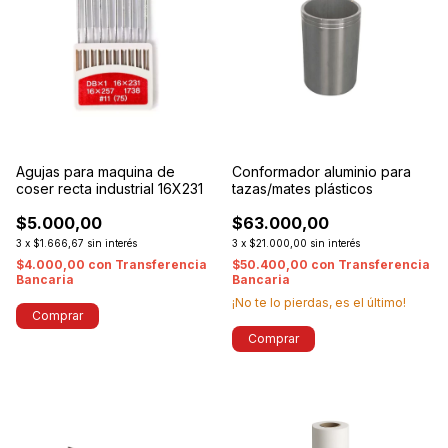
Agujas para maquina de
Conformador aluminio para
coser recta industrial 16X231
tazas/mates plásticos
$5.000,00
$63.000,00
3
x
$1.666,67
sin interés
3
x
$21.000,00
sin interés
$4.000,00
con
Transferencia
$50.400,00
con
Transferencia
Bancaria
Bancaria
¡No te lo pierdas, es el último!
Comprar