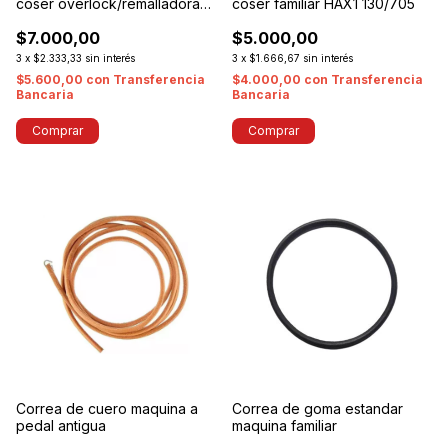
coser overlock/remalladora
coser familiar HAX1 130/705
industrial DCX27
$7.000,00
$5.000,00
3
x
$2.333,33
sin interés
3
x
$1.666,67
sin interés
$5.600,00
con
Transferencia
$4.000,00
con
Transferencia
Bancaria
Bancaria
Comprar
Comprar
Correa de cuero maquina a
Correa de goma estandar
pedal antigua
maquina familiar