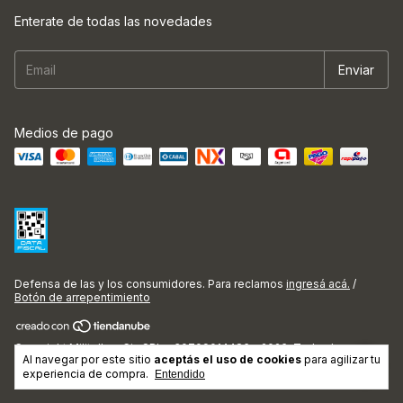
Enterate de todas las novedades
Medios de pago
Defensa de las y los consumidores. Para reclamos
ingresá acá.
/
Botón de arrepentimiento
Copyright Militello y Cia SRL - 30709014486 - 2026. Todos los
Al navegar por este sitio
aceptás el uso de cookies
para agilizar tu
derechos reservados.
experiencia de compra.
Entendido