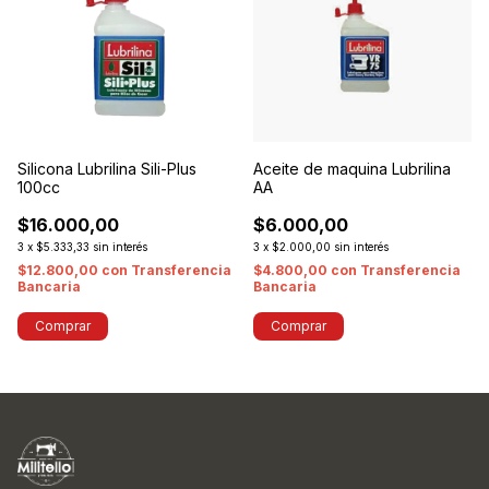
Silicona Lubrilina Sili-Plus
Aceite de maquina Lubrilina
100cc
AA
$16.000,00
$6.000,00
3
x
$5.333,33
sin interés
3
x
$2.000,00
sin interés
$12.800,00
con
Transferencia
$4.800,00
con
Transferencia
Bancaria
Bancaria
Comprar