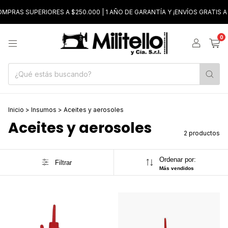
PRAS SUPERIORES A $250.000 | 1 AÑO DE GARANTÍA Y ¡ENVÍOS GRATIS A 
0
Inicio
>
Insumos
>
Aceites y aerosoles
Aceites y aerosoles
2 productos
Ordenar por:
Filtrar
Más vendidos