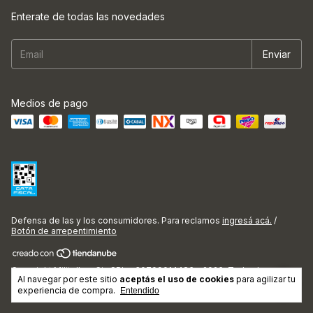
Enterate de todas las novedades
Medios de pago
Defensa de las y los consumidores. Para reclamos
ingresá acá.
/
Botón de arrepentimiento
Copyright Militello y Cia SRL - 30709014486 - 2026. Todos los
Al navegar por este sitio
aceptás el uso de cookies
para agilizar tu
derechos reservados.
experiencia de compra.
Entendido