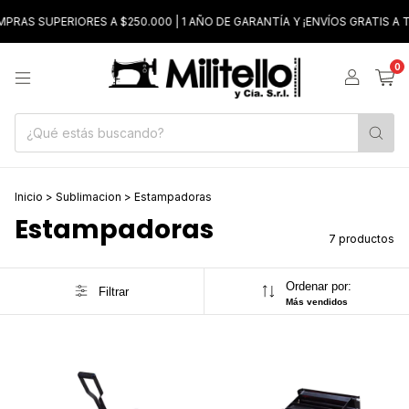
 SUPERIORES A $250.000 | 1 AÑO DE GARANTÍA Y ¡ENVÍOS GRATIS A TODO 
0
Inicio
>
Sublimacion
>
Estampadoras
Estampadoras
7 productos
Ordenar por:
Filtrar
Más vendidos